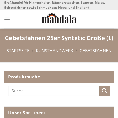
Skip
Großhandel für Klangschalen, Räucherstäbchen, Statuen, Malas,
Gebetsfahnen sowie Schmuck aus Nepal und Thailand
to
content
Gebetsfahnen 25er Syntetic Größe (L)
STARTSEITE
/
KUNSTHANDWERK
/
GEBETSFAHNEN
Produktsuche
Suche
nach:
Unser Sortiment