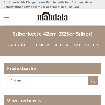
Skip
Großhandel für Klangschalen, Räucherstäbchen, Statuen, Malas,
Gebetsfahnen sowie Schmuck aus Nepal und Thailand
to
content
Silberkette 42cm (925er Silber)
STARTSEITE
/
SCHMUCK
/
KETTEN
/
SILBERKETTEN
Produktsuche
Suche
nach:
Unser Sortiment