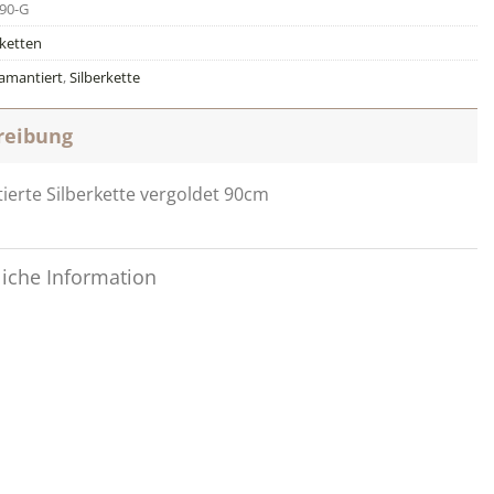
90-G
rketten
amantiert
,
Silberkette
reibung
ierte Silberkette vergoldet 90cm
liche Information