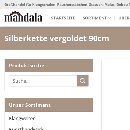
Skip
Großhandel für Klangschalen, Räucherstäbchen, Statuen, Malas, Gebet
to
content
STARTSEITE
SORTIMENT
ÜBER
Silberkette vergoldet 90cm
Produktsuche
Suche
nach:
Unser Sortiment
Klangwelten
Kunsthandwerk