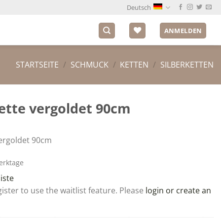
Deutsch
ANMELDEN
STARTSEITE
/
SCHMUCK
/
KETTEN
/
SILBERKETTEN
kette vergoldet 90cm
vergoldet 90cm
Werktage
iste
ster to use the waitlist feature. Please
login or create an